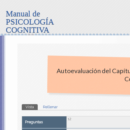
Manual de
PSICOLOGÍA
COGNITIVA
Autoevaluación del Capítu
C
Solapas principales
Vista
(solapa activa)
Rellenar
12
Preguntas