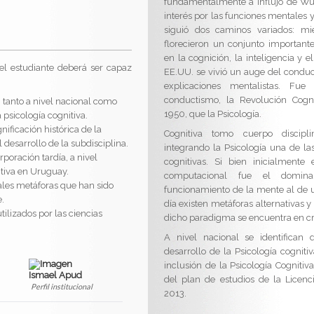
fundamentalmente a influjo de Wu
interés por las funciones mentales y
siguió dos caminos variados: m
florecieron un conjunto important
en la cognición, la inteligencia y e
o el estudiante deberá ser capaz
EE.UU. se vivió un auge del conduc
explicaciones mentalistas. Fue
conductismo, la Revolución Cogn
, tanto a nivel nacional como
1950, que la Psicología.
a psicología cognitiva.
ificación histórica de la
Cognitiva tomo cuerpo disciplin
 desarrollo de la subdisciplina.
integrando la Psicología una de las
poración tardía, a nivel
cognitivas. Si bien inicialment
nitiva en Uruguay.
computacional fue el domina
les metáforas que han sido
funcionamiento de la mente al de 
e.
día existen metáforas alternativas 
tilizados por las ciencias
dicho paradigma se encuentra en cri
A nivel nacional se identifican
desarrollo de la Psicología cognit
inclusión de la Psicología Cogniti
Ismael Apud
del plan de estudios de la Licenc
Perfil institucional
2013.