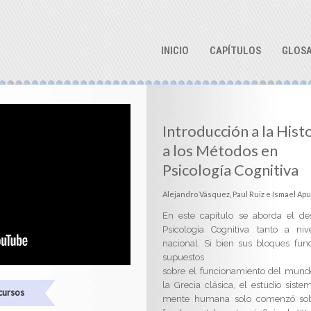
INICIO
CAPÍTULOS
GLOSA
Introducción a la Histo
a los Métodos en
Psicología Cognitiva
Alejandro Vásquez, Paul Ruiz e Ismael Ap
En este capítulo se aborda el des
Psicología Cognitiva tanto a ni
nacional. Si bien sus bloques fun
supuestos
sobre el funcionamiento del mund
la Grecia clásica, el estudio sistem
cursos
mente humana solo comenzó sobre