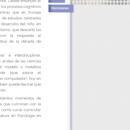
ndt. Desde entonces el
 los procesos cognitivos
Decisiones
ientras que en Europa
e de estudios centrados
l desarrollo del niño, en
tismo, que descartó las
 con la respuesta al
itiva de la década de
ar e interdisciplinar,
 aristas de las ciencias
e el modelo o metáfora
nte (que asocia el
un computador), hoy en
y bien puede decirse que
sis.
 distintos momentos de
iva que culminan con la
va como curso curricular
iatura en Psicología en