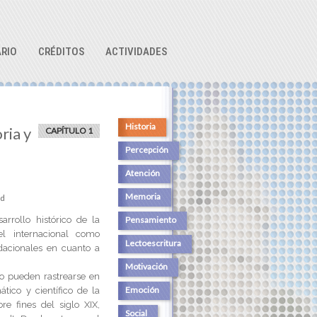
RIO
CRÉDITOS
ACTIVIDADES
Historia
ria y
CAPÍTULO 1
Percepción
Atención
Memoria
ud
arrollo histórico de la
Pensamiento
vel internacional como
Lectoescritura
dacionales en cuanto a
Motivación
o pueden rastrearse en
Emoción
ático y científico de la
 fines del siglo XIX,
Social