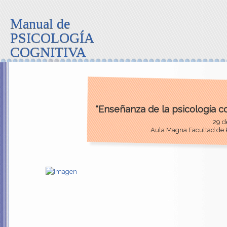
Manual de
PSICOLOGÍA
COGNITIVA
"Enseñanza de la psicología co
29 d
Aula Magna Facultad de P