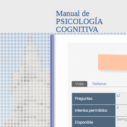
Manual de
PSICOLOGÍA
COGNITIVA
Solapas principales
Vista
(solapa activa)
Rellenar
12
Preguntas
4
Intentos permitidos
Siemp
Disponible