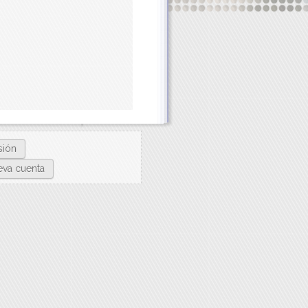
sión
eva cuenta